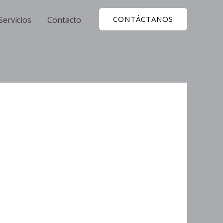
CONTÁCTANOS
Servicios
Contacto
e casino: en