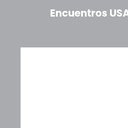
Ir
Encuentros US
al
contenido
Serie Empire For
Serie Empi
Empire Fortu