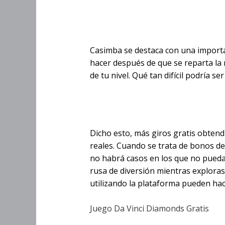
qué se difer
Casimba se destaca con una importan
hacer después de que se reparta la 
de tu nivel. Qué tan difícil podría ser
Serie empire fort
Dicho esto, más giros gratis obten
reales. Cuando se trata de bonos d
no habrá casos en los que no pueda
rusa de diversión mientras exploras
utilizando la plataforma pueden ha
Juego Da Vinci Diamonds Gratis