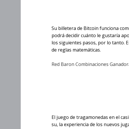
Empire Fort
Su billetera de Bitcoin funciona co
podrá decidir cuánto le gustaría ap
los siguientes pasos, por lo tanto
de reglas matemáticas.
Red Baron Combinaciones Ganadora
Cómo evitar 
Fortune en l
El juego de tragamonedas en el cas
su, la experiencia de los nuevos ju