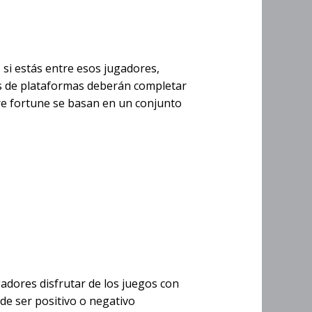
dedoras
si estás entre esos jugadores,
res de plataformas deberán completar
re fortune se basan en un conjunto
ego de Empire
dores disfrutar de los juegos con
de ser positivo o negativo