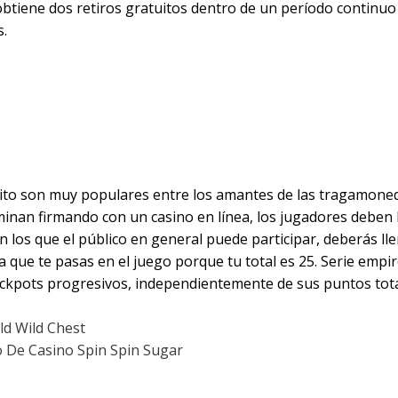
obtiene dos retiros gratuitos dentro de un período continuo
s.
n Criptomonedas En
ito son muy populares entre los amantes de las tragamoneda
minan firmando con un casino en línea, los jugadores deben
 los que el público en general puede participar, deberás llen
ca que te pasas en el juego porque tu total es 25. Serie emp
ckpots progresivos, independientemente de sus puntos tota
d Wild Chest
o De Casino Spin Spin Sugar