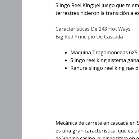
Slingo Reel King: ¡el juego que te e
terrestres hicieron la transición a 
Características De 243 Hot Ways
Big Red Principio De Cascada
Máquina Tragamonedas 6X5 20
Slingo reel king sistema gan
Ranura slingo reel king navi
¿Cuáles son 
ofrecen el j
Mecánica de carrete en cascada en S
es una gran característica, que es u
de Venmo casino, el dispositivo en 