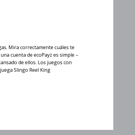
 Reel King:
gas. Mira correctamente cuáles te
r una cuenta de ecoPayz es simple –
cansado de ellos. Los juegos con
 juega Slingo Reel King