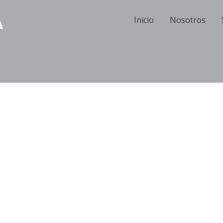
A
Inicio
Nosotros
 Sistema Ganador En Cascada
l King Sistema Ga