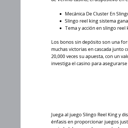
Mecánica De Cluster En Sling
Slingo reel king sistema gan
Tema y acción en slingo reel 
Los bonos sin depósito son una for
muchas victorias en cascada junto 
20,000 veces su apuesta, con un val
investiga el casino para asegurarse 
Juegos De T
Jackpots Sli
Juega al juego Slingo Reel King y d
énfasis en proporcionar juegos just