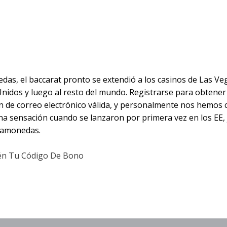
onario con un Slingo
idad?
as, el baccarat pronto se extendió a los casinos de Las Ve
Unidos y luego al resto del mundo. Registrarse para obtene
ón de correo electrónico válida, y personalmente nos hemos 
una sensación cuando se lanzaron por primera vez en los EE,
gamonedas.
tén Tu Código De Bono