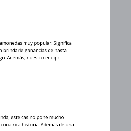
gamonedas muy popular. Significa
n brindarle ganancias de hasta
pago. Además, nuestro equipo
les Y
ronda, este casino pone mucho
n una rica historia. Además de una