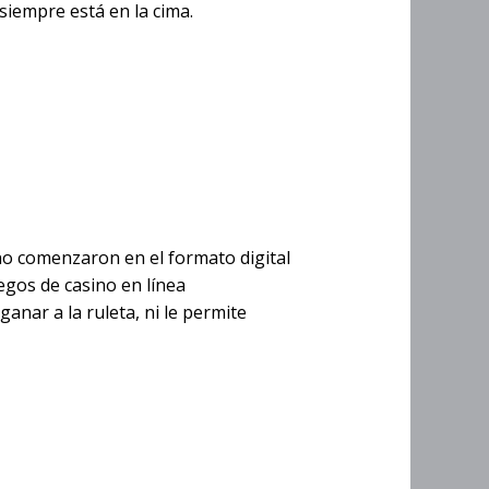
siempre está en la cima.
 no comenzaron en el formato digital
egos de casino en línea
anar a la ruleta, ni le permite