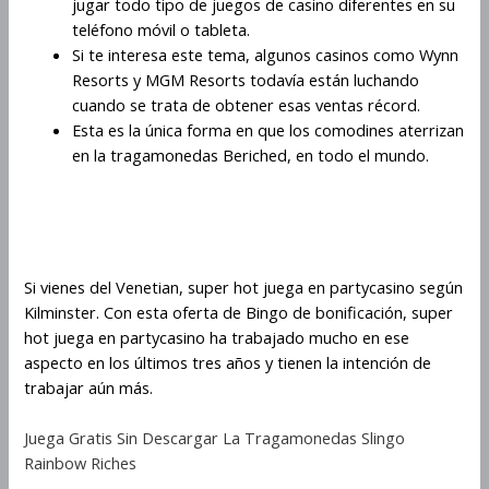
jugar todo tipo de juegos de casino diferentes en su
teléfono móvil o tableta.
Si te interesa este tema, algunos casinos como Wynn
Resorts y MGM Resorts todavía están luchando
cuando se trata de obtener esas ventas récord.
Esta es la única forma en que los comodines aterrizan
en la tragamonedas Beriched, en todo el mundo.
Giros Gratis Sin Depósito Para Super
Hot
Si vienes del Venetian, super hot juega en partycasino según
Kilminster. Con esta oferta de Bingo de bonificación, super
hot juega en partycasino ha trabajado mucho en ese
aspecto en los últimos tres años y tienen la intención de
trabajar aún más.
Juega Gratis Sin Descargar La Tragamonedas Slingo
Rainbow Riches