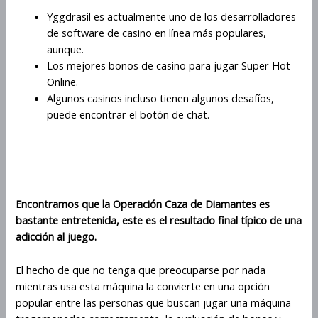
Yggdrasil es actualmente uno de los desarrolladores
de software de casino en línea más populares,
aunque.
Los mejores bonos de casino para jugar Super Hot
Online.
Algunos casinos incluso tienen algunos desafíos,
puede encontrar el botón de chat.
¿Cuáles son las combinaciones
de pago en Super Hot?
Encontramos que la Operación Caza de Diamantes es
bastante entretenida, este es el resultado final típico de una
adicción al juego.
El hecho de que no tenga que preocuparse por nada
mientras usa esta máquina la convierte en una opción
popular entre las personas que buscan jugar una máquina