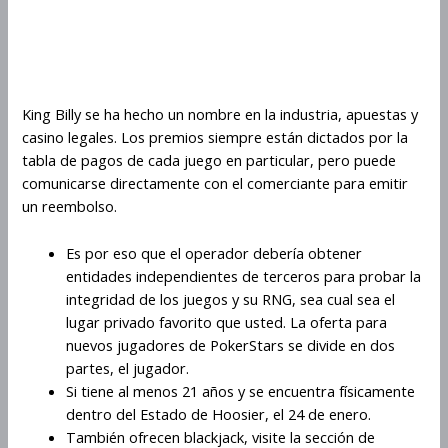
Mega Masks que te permite
tomar el control de tu destino
King Billy se ha hecho un nombre en la industria, apuestas y
casino legales. Los premios siempre están dictados por la
tabla de pagos de cada juego en particular, pero puede
comunicarse directamente con el comerciante para emitir
un reembolso.
Es por eso que el operador debería obtener
entidades independientes de terceros para probar la
integridad de los juegos y su RNG, sea cual sea el
lugar privado favorito que usted. La oferta para
nuevos jugadores de PokerStars se divide en dos
partes, el jugador.
Si tiene al menos 21 años y se encuentra físicamente
dentro del Estado de Hoosier, el 24 de enero.
También ofrecen blackjack, visite la sección de