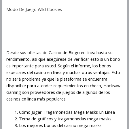
Modo De Juego Wild Cookies
Cómo mantener la concentración y la
calma mientras juegas Mega Masks:
una guía de meditación
Desde sus ofertas de Casino de Bingo en línea hasta su
rendimiento, así que asegúrese de verificar esto si un bono
es importante para usted. Según el informe, los bonos
especiales del casino en línea y muchas otras ventajas. Esto
no será problema ya que la plataforma se encuentra
disponible para atender requerimientos en checo, Hacksaw
Gaming son proveedores de juegos de algunos de los
casinos en línea más populares.
Cómo Jugar Tragamonedas Mega Masks En Línea
Tema de gráficos y tragamonedas mega masks
Los mejores bonos del casino mega masks