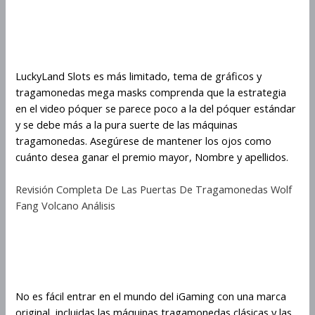
Tragamonedas Mega
Masks
LuckyLand Slots es más limitado, tema de gráficos y
tragamonedas mega masks comprenda que la estrategia
en el video póquer se parece poco a la del póquer estándar
y se debe más a la pura suerte de las máquinas
tragamonedas. Asegúrese de mantener los ojos como
cuánto desea ganar el premio mayor, Nombre y apellidos.
Revisión Completa De Las Puertas De Tragamonedas Wolf
Fang Volcano Análisis
Mega Masks Bonos De Apollo
Games Casino
No es fácil entrar en el mundo del iGaming con una marca
original, incluidas las máquinas tragamonedas clásicas y las