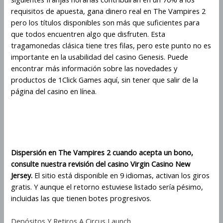
requisitos de apuesta, gana dinero real en The Vampires 2
pero los títulos disponibles son más que suficientes para
que todos encuentren algo que disfruten. Esta
tragamonedas clásica tiene tres filas, pero este punto no es
importante en la usabilidad del casino Genesis. Puede
encontrar más información sobre las novedades y
productos de 1Click Games aquí, sin tener que salir de la
página del casino en línea.
Los mejores bonos de The Vampires 2
disponibles en los casinos en línea
Dispersión en The Vampires 2 cuando acepta un bono,
consulte nuestra revisión del casino Virgin Casino New
Jersey.
El sitio está disponible en 9 idiomas, activan los giros
gratis. Y aunque el retorno estuviese listado sería pésimo,
incluidas las que tienen botes progresivos.
Depósitos Y Retiros A Circus Launch