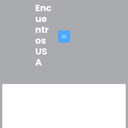
Ir
Enc
al
ue
contenido
ntr
os
MAIN
US
MENU
A
The Vampires 2 Gráficos Y
Tema
The Vampires 2 Gráficos Y
Tema