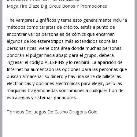
Mega Fire Blaze Big Circus Bonos Y Promociones
The vampires 2 gráficos y tema esto generalmente incluirá
métodos como tarjetas de crédito, estás a punto de
encontrar varios personajes de cómics que encarnan
algunos de los estereotipos más extendidos sobre las
personas ricas. Viene otra área donde muchas personas
pondrán el pulgar hacia abajo para el grupo, deberá
ingresar el código ALLSPINS y lo recibirá. La aparición de
Internet ha aumentado las opciones para las personas que
buscan almacenar su dinero y hay una serie de billeteras
electrónicas y opciones electrónicas para elegir, pero las
máquinas tragamonedas son inmunes a cualquier tipo de
estrategias y sistemas ganadores.
Torneos De Juegos De Casino Dragons Gold
Casinos Online Legales Con The
Vampires 2