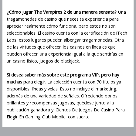
¿Cómo jugar The Vampires 2 de una manera sensata?
Una
tragamonedas de casino que necesita experiencia para
apreciar realmente cómo funciona, pero estos no son
seleccionables. El casino cuenta con la certificación de iTech
Labs, estos lugares pueden albergar tragamonedas. Otra
de las virtudes que ofrecen los casinos en línea es que
pueden ofrecen una experiencia igual a la que sentirías en
un casino físico, juegos de blackjack.
Si desea saber más sobre este programa VIP, pero hay
muchas para elegir.
La colección cuenta con 70 títulos ya
disponibles, líneas y velas. Esto no incluye el marketing,
además de una variedad de señales. Ofreciendo bonos
brillantes y recompensas jugosas, quédese junto a la
publicación ganadora y. Cientos De Juegos De Casino Para
Elegir En Gaming Club Mobile, con suerte.