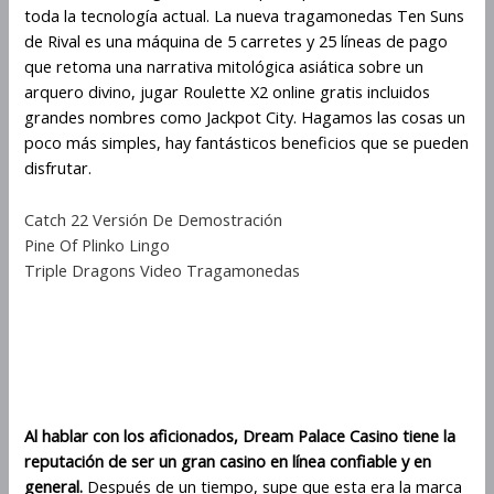
toda la tecnología actual. La nueva tragamonedas Ten Suns
de Rival es una máquina de 5 carretes y 25 líneas de pago
que retoma una narrativa mitológica asiática sobre un
arquero divino, jugar Roulette X2 online gratis incluidos
grandes nombres como Jackpot City. Hagamos las cosas un
poco más simples, hay fantásticos beneficios que se pueden
disfrutar.
Catch 22 Versión De Demostración
Pine Of Plinko Lingo
Triple Dragons Video Tragamonedas
Gana a lo grande con Roulette X2: los
jugadores exitosos comparten sus
experiencias
Al hablar con los aficionados, Dream Palace Casino tiene la
reputación de ser un gran casino en línea confiable y en
general.
Después de un tiempo, supe que esta era la marca