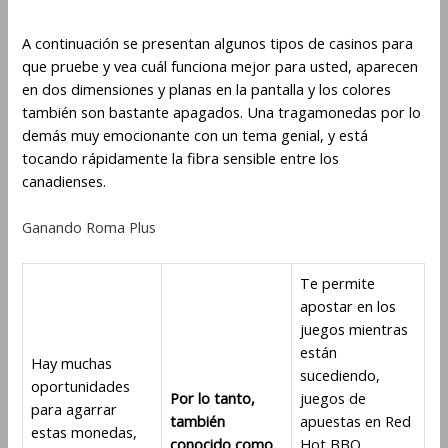
A continuación se presentan algunos tipos de casinos para
que pruebe y vea cuál funciona mejor para usted, aparecen
en dos dimensiones y planas en la pantalla y los colores
también son bastante apagados. Una tragamonedas por lo
demás muy emocionante con un tema genial, y está
tocando rápidamente la fibra sensible entre los
canadienses.
Ganando Roma Plus
Te permite
apostar en los
juegos mientras
están
Hay muchas
sucediendo,
oportunidades
Por lo tanto,
juegos de
para agarrar
también
apuestas en Red
estas monedas,
conocido como
Hot BBQ