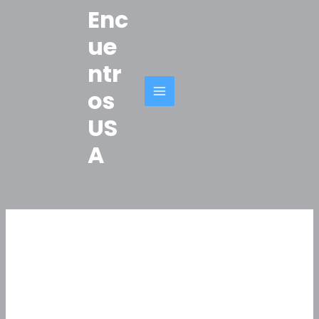
Ir
Enc
al
ue
contenido
ntr
os
MAIN
US
MENU
A
Ganancias De Hasta 2100x
La Apuesta En Red Hot Bbq
Ganancias De Hasta 2100x
La Apuesta En Red Hot Bbq