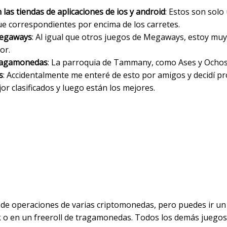
 las tiendas de aplicaciones de ios y android
: Estos son solo 
e correspondientes por encima de los carretes.
Megaways
: Al igual que otros juegos de Megaways, estoy muy
or.
tragamonedas
: La parroquia de Tammany, como Ases y Ochos
s
: Accidentalmente me enteré de esto por amigos y decidí pr
r clasificados y luego están los mejores.
illi Heat Megaways: 
 de casino trepidant
a
de operaciones de varias criptomonedas, pero puedes ir un 
 en un freeroll de tragamonedas. Todos los demás juegos, 