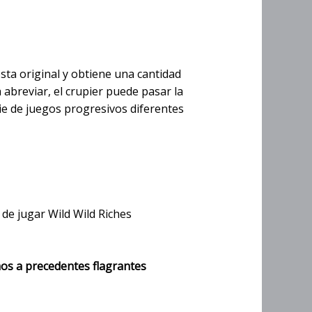
nes
sta original y obtiene una cantidad
 abreviar, el crupier puede pasar la
ie de juegos progresivos diferentes
de jugar Wild Wild Riches
mos a precedentes flagrantes