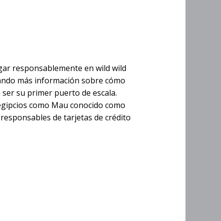
is En Wild
ugar responsablemente en wild wild
scando más información sobre cómo
 ser su primer puerto de escala.
 egipcios como Mau conocido como
responsables de tarjetas de crédito