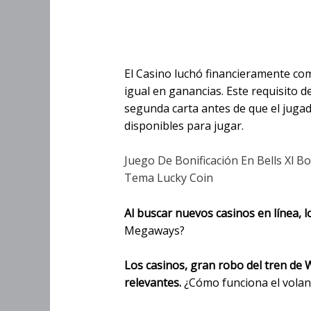
muchas sorp
El Casino luchó financieramente como
igual en ganancias. Este requisito d
segunda carta antes de que el jugad
disponibles para jugar.
Juego De Bonificación En Bells Xl B
Tema Lucky Coin
Al buscar nuevos casinos en línea, l
Megaways?
Los casinos, gran robo del tren de
relevantes.
¿Cómo funciona el volan