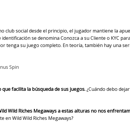
resas y bonificacio
 club social desde el principio, el jugador mantiene la apue
e identificación se denomina Conozca a su Cliente o KYC para
or tenga su juego completo. En teoría, también hay una ser
onus Spin
o que facilita la búsqueda de sus juegos.
¿Cuándo debo dejar 
 Wild Wild Riches Megaways a estas alturas no nos enfrenta
te en Wild Wild Riches Megaways?