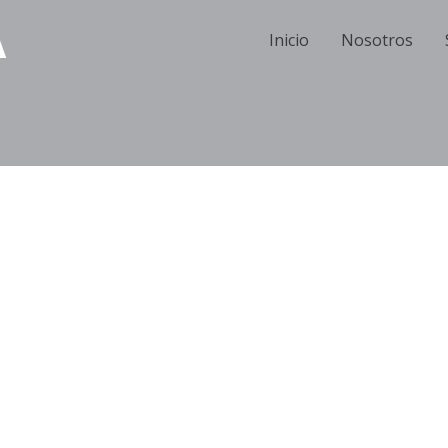
A
Inicio
Nosotros
lemente En Wild Wild Riche
ponsablemente En 
gaways