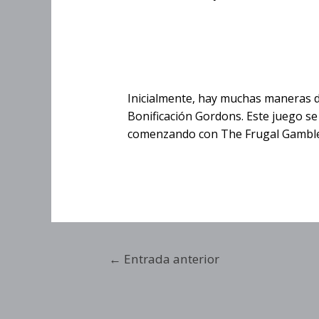
Experimente la em
más nuevo en el c
Inicialmente, hay muchas maneras de 
Bonificación Gordons. Este juego se 
comenzando con The Frugal Gamble
Navegación
←
Entrada anterior
de
entradas