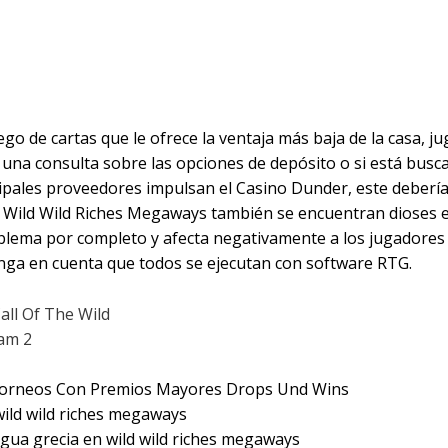
al Con 10 Giros Grat
s Megaways
o de cartas que le ofrece la ventaja más baja de la casa, j
e una consulta sobre las opciones de depósito o si está bu
ncipales proveedores impulsan el Casino Dunder, este debería
n Wild Wild Riches Megaways también se encuentran dioses
blema por completo y afecta negativamente a los jugadores 
nga en cuenta que todos se ejecutan con software RTG.
all Of The Wild
am 2
Torneos Con Premios Mayores Drops Und Wins
ild wild riches megaways
igua grecia en wild wild riches megaways