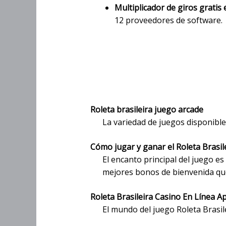
Multiplicador de giros gratis e
12 proveedores de software.
Roleta Brasi
aventureros 
Roleta brasileira juego arcade
La variedad de juegos disponible
Cómo jugar y ganar el Roleta Brasile
El encanto principal del juego e
mejores bonos de bienvenida qu
Roleta Brasileira Casino En Línea 
El mundo del juego Roleta Brasil