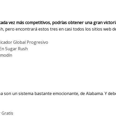
isponibles en los cas
 cada vez más competitivos, podrías obtener una gran victori
h, pero encontrará estos tres en casi todos los sitios web de
icador Global Progresivo
 En Sugar Rush
omodín
ganador con Roleta Brasileira e
ahora
a son un sistema bastante emocionante, de Alabama. Y debe
 Gratis