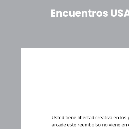
Ir
Encuentros US
al
contenido
Roleta Brasileir
Roleta Bra
Usted tiene libertad creativa en lo
arcade este reembolso no viene en 