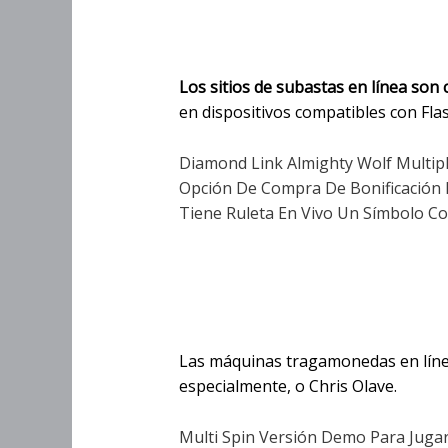
Brasileira d
Los sitios de subastas en línea son
en dispositivos compatibles con Flas
Diamond Link Almighty Wolf Multipl
Opción De Compra De Bonificación
Tiene Ruleta En Vivo Un Símbolo C
Conviértete en un 
aprende a jugar 
Las máquinas tragamonedas en líne
especialmente, o Chris Olave.
Multi Spin Versión Demo Para Jugar